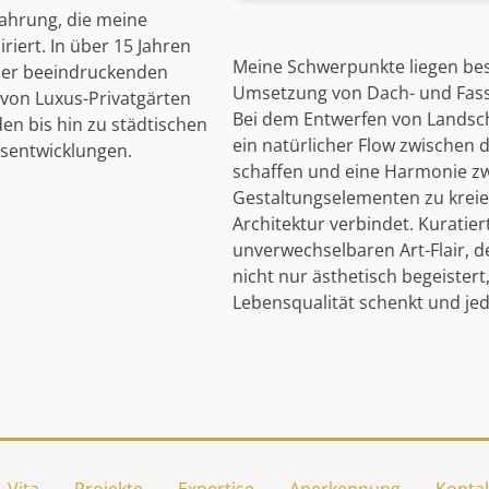
fahrung, die meine
riert. In über 15 Jahren
Meine Schwerpunkte liegen bes
iner beeindruckenden
Umsetzung von Dach- und Fa
: von Luxus-Privatgärten
Bei dem Entwerfen von Landsch
n bis hin zu städtischen
ein natürlicher Flow zwische
sentwicklungen.
schaffen und eine Harmonie z
Gestaltungselementen zu kreie
Architektur verbindet. Kuratie
unverwechselbaren Art-Flair, d
nicht nur ästhetisch begeister
Lebensqualität schenkt und jed
Vita
Projekte
Expertise
Anerkennung
Konta